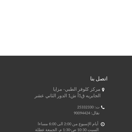
اتصل بنا
مركز كلوفر الطبي- مزايا
الجابريه ق1أ ش1 الدور الثاني عشر
ت: 25332330
نقال: 90094424
أيام الإسبوع من 2:00 الى 6:00 مساءا
السبت 10:30 ص-1:30 م. الجمعة عطلة