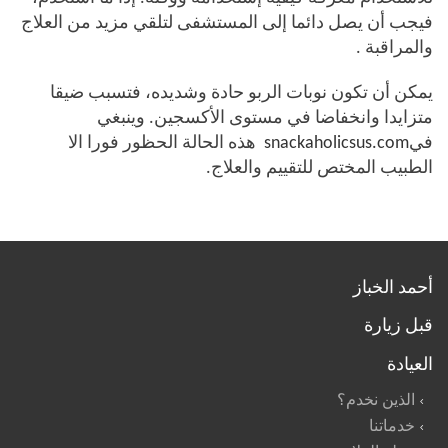
فيجب أن يصل دائما إلى المستشفى لتلقي مزيد من العلاج
والمراقبة
.
يمكن أن تكون نوبات الربو حادة وشديده، فتسبب ضيقا
متزايدا وانخفاضا في مستوى الأكسجين. وينبغي
في
snackaholicsus.com
هذه الحالة الحظور فورا الا
الطبيب المختص للتقييم والعلاج.
أحمد الخباز
قبل زيارة
العيادة
الذين نخدم؟
خدماتنا