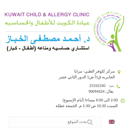
مركز كلوفر الطبي- مزايا
الجابريه ق1أ ش1 الدور الثاني عشر
ت: 25332330
نقال: 90094424
2:00 الى 6:00 مساءا (أيام الإسبوع)
السبت 10:30 ص-1:30 م. الجمعة عطلة