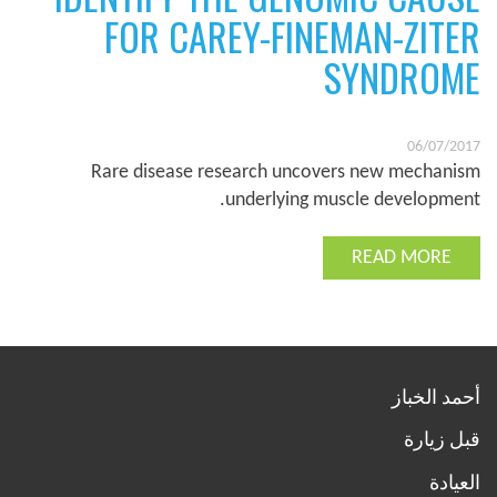
FOR CAREY-FINEMAN-ZITER
SYNDROME
06/07/2017
Rare disease research uncovers new mechanism
underlying muscle development.
READ MORE
أحمد الخباز
قبل زيارة
العيادة