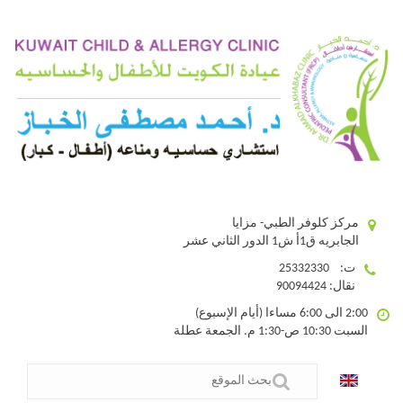
مركز كلوفر الطبي- مزايا
الجابريه ق1أ ش1 الدور الثاني عشر
ت: 25332330
نقال: 90094424
2:00 الى 6:00 مساءا (أيام الإسبوع)
السبت 10:30 ص-1:30 م. الجمعة عطلة