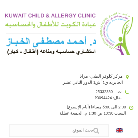
مركز كلوفر الطبي- مزايا
الجابريه ق1أ ش1 الدور الثاني عشر
ت: 25332330
نقال: 90094424
2:00 الى 6:00 مساءا (أيام الإسبوع)
السبت 10:30 ص-1:30 م. الجمعة عطلة