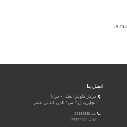
A stu
اتصل بنا
مركز كلوفر الطبي- مزايا
الجابريه ق1أ ش1 الدور الثاني عشر
ت: 25332330
نقال: 90094424