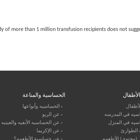
dy of more than 1 million transfusion recipients does not sugge
بالأطفال
الحساسية والمناعة
الأطفال
الحساسيه وأنواعها
سيه في المدرسه
عن الربو
سيه في المنزل
عن الحساسيه الأنفيه والعينيه
 الطوارئ
عن الإكزيما
(محتوى) الأطعمه
عن حساسية الأطعمه؟