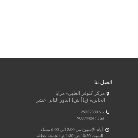
اتصل بنا
مركز كلوفر الطبي- مزايا
الجابريه ق1أ ش1 الدور الثاني عشر
ت: 25332330
نقال: 90094424
أيام الإسبوع من 2:00 الى 6:00 مساءا
السبت 10:30 ص-1:30 م. الجمعة عطلة