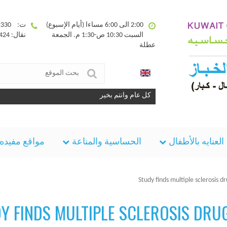
2:00 الى 6:00 مساءا (أيام الإسبوع)
ت: 25332330
السبت 10:30 ص-1:30 م. الجمعة
نقال: 90094424
عطلة
كل عام وانتم بخير
العنايه بالأطفال
الحساسية والمناعة
مواقع مفيده
Study finds multiple sclerosis d
Y FINDS MULTIPLE SCLEROSIS DRU