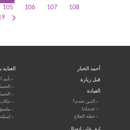
105
106
107
108
19
أحمد الخباز
العنايه 
قبل زيارة
تأييد 
الحسا
العيادة
الحسا
الذين نخدم؟
حالات
خدماتنا
ملصق 
خطة العلاج
اسئلة
ابق على اتصال