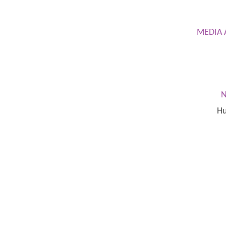
MEDIA 
N
Hu