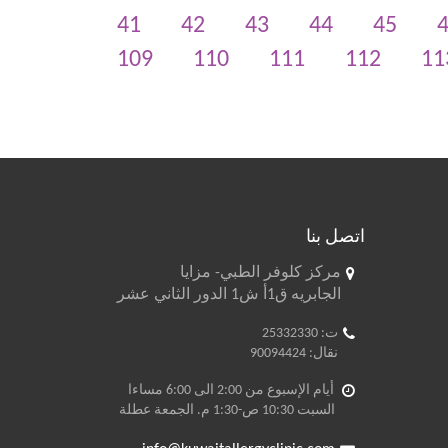
41
42
43
44
45
109
110
111
112
11
اتصل بنا
مركز كلوفر الطبي- مزايا
الجابريه ق1أ ش1 الدور الثاني عشر
ت: 25332330
نقال: 90094424
أيام الإسبوع من 2:00 الى 6:00 مساءا
السبت 10:30 ص-1:30 م. الجمعة عطلة