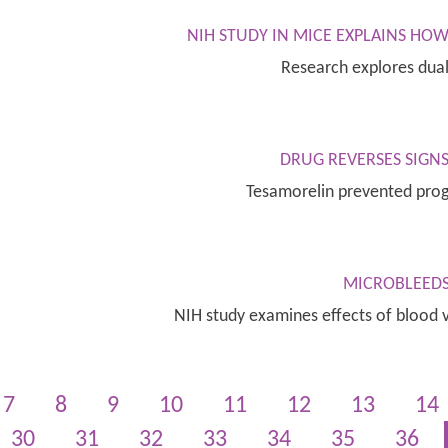
NIH STUDY IN MICE EXPLAINS HO
Research explores dual
DRUG REVERSES SIGNS 
Tesamorelin prevented progr
MICROBLEEDS
NIH study examines effects of blood 
7
8
9
10
11
12
13
14
30
31
32
33
34
35
36