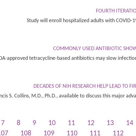
FOURTH ITERATI
Study will enroll hospitalized adults with COVI
COMMONLY USED ANTIBIOTIC SHOW
 FDA-approved tetracycline-based antibiotics may slow infect
DECADES OF NIH RESEARCH HELP LEAD TO F
cis S. Collins, M.D., Ph.D., available to discuss this major ad
7
8
9
10
11
12
13
14
107
108
109
110
111
112