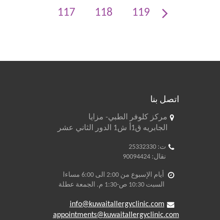
117
118
119
اتصل بنا
مركز كلوفر الطبي- مزايا
الجابريه ق1أ ش1 الدور الثاني عشر
ت: 25332330
نقال: 90094424
أيام الإسبوع من 2:00 الى 6:00 مساءا
السبت 10:30 ص-1:30 م. الجمعة عطلة
info@kuwaitallergyclinic.com
appointments@kuwaitallergyclinic.com