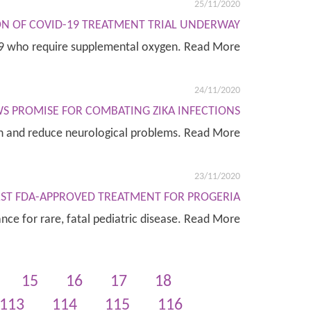
25/11/2020
ON OF COVID-19 TREATMENT TRIAL UNDERWAY
D-19 who require supplemental oxygen. Read More
24/11/2020
S PROMISE FOR COMBATING ZIKA INFECTIONS
ion and reduce neurological problems. Read More
23/11/2020
IRST FDA-APPROVED TREATMENT FOR PROGERIA
vance for rare, fatal pediatric disease. Read More
15
16
17
18
113
114
115
116