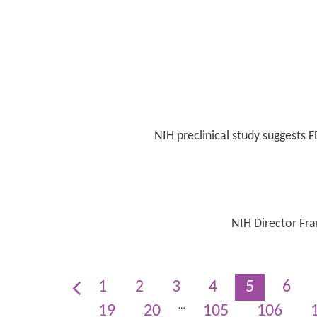
NIH preclinical study suggests
NIH Director Fran
1
2
3
4
5
6
…
19
20
105
106