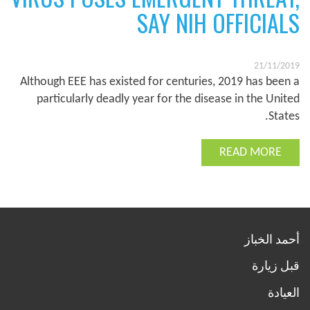
SAY NIH OFFICIALS
21/11/2019
Although EEE has existed for centuries, 2019 has been a
particularly deadly year for the disease in the United
States.
READ MORE
أحمد الخباز
قبل زيارة
العيادة