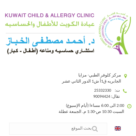
مركز كلوفر الطبي- مزايا
الجابريه ق1أ ش1 الدور الثاني عشر
ت: 25332330
نقال: 90094424
2:00 الى 6:00 مساءا (أيام الإسبوع)
السبت 10:30 ص-1:30 م. الجمعة عطلة