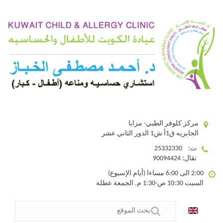
مركز كلوفر الطبي- مزايا
الجابريه ق1أ ش1 الدور الثاني عشر
ت: 25332330
نقال: 90094424
2:00 الى 6:00 مساءا (أيام الإسبوع)
السبت 10:30 ص-1:30 م. الجمعة عطلة