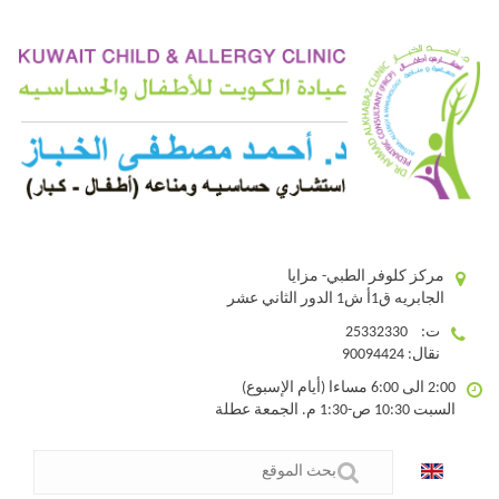
مركز كلوفر الطبي- مزايا
الجابريه ق1أ ش1 الدور الثاني عشر
ت: 25332330
نقال: 90094424
2:00 الى 6:00 مساءا (أيام الإسبوع)
السبت 10:30 ص-1:30 م. الجمعة عطلة