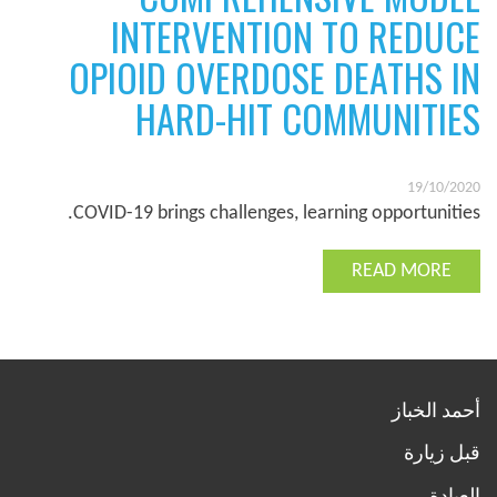
INTERVENTION TO REDUCE
OPIOID OVERDOSE DEATHS IN
HARD-HIT COMMUNITIES
19/10/2020
COVID-19 brings challenges, learning opportunities.
READ MORE
أحمد الخباز
قبل زيارة
العيادة